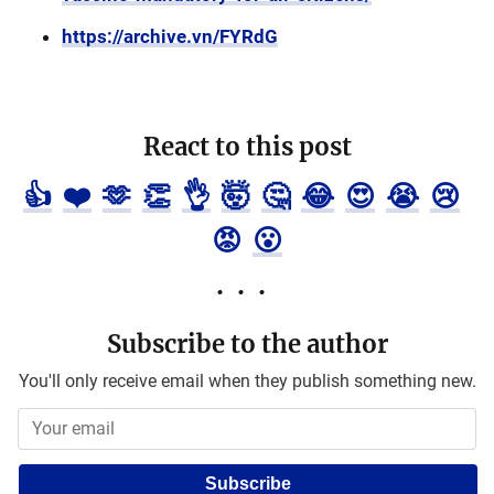
https://archive.vn/FYRdG
React to this post
👍
❤️
🫶
👏
👌
🤯
🤔
😂
😍
😭
😢
😡
😮
Subscribe to the author
You'll only receive email when they publish something new.
Subscribe