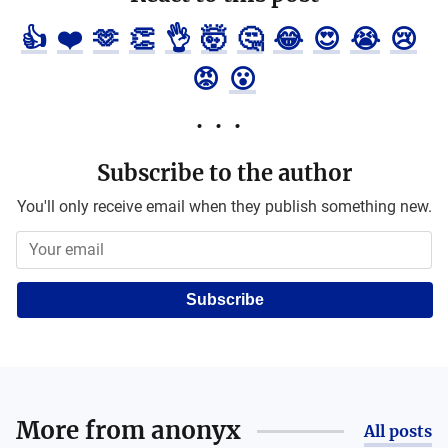
👍
❤️
🫶
👏
👌
🤯
🤔
😂
😍
😭
😢
😡
😮
Subscribe to the author
You'll only receive email when they publish something new.
Subscribe
More from
anonyx
All posts