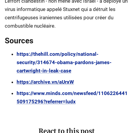
L'effort clandestin - non mené avec Israël - a déployé un
virus informatique appelé Stuxnet qui a détruit les
centrifugeuses iraniennes utilisées pour créer du
combustible nucléaire.
Sources
https://thehill.com/policy/national-
security/314674-obama-pardons-james-
cartwright-in-leak-case
https://archive.vn/aUrxW
https://www.minds.com/newsfeed/1106226441
509175296?referrer=ludx
React to this post