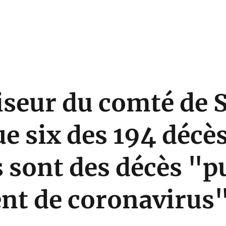
iseur du comté de 
e six des 194 décè
 sont des décès "p
nt de coronavirus