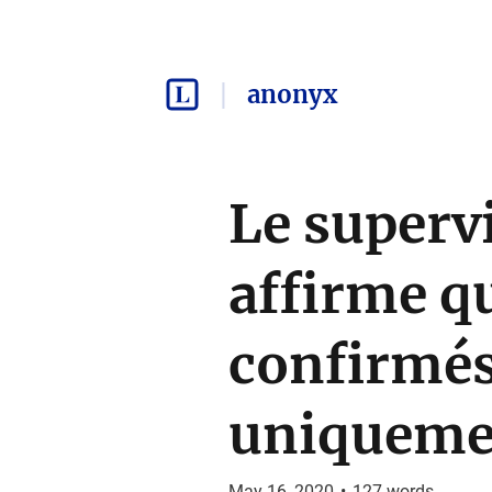
anonyx
Le superv
affirme qu
confirmés
uniqueme
May 16, 2020
•
127
words