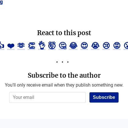
Cg
React to this post
👍
❤️
🫶
👏
👌
🤯
🤔
😂
😍
😭
😢
😡

Subscribe to the author
You'll only receive email when they publish something new.
Subscribe