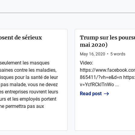
osent de sérieux
Trump sur les pours
mai 2020)
May 16, 2020
•
5
words
n seulement les masques
Video:
saines contre les maladies,
https://www.facebook.
isques pour la santé de leur
865411/?vh=e&d=n https
es pas malade, vous ne devez
v=YcfRCklTnWo ...
s entreprises rouvrent leurs
Read post
urs et les employés portent
 ne permettra pas aux