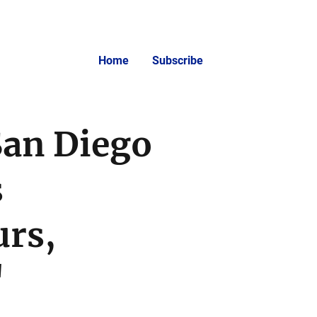
Home
Subscribe
San Diego
s
urs,
"