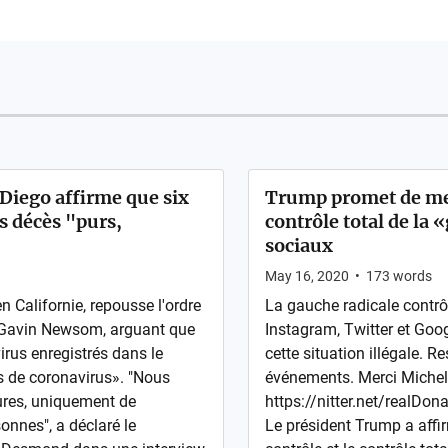
Diego affirme que six
Trump promet de me
s décès "purs,
contrôle total de la 
sociaux
May 16, 2020
•
173
words
 Californie, repousse l'ordre
La gauche radicale contrô
 Gavin Newsom, arguant que
Instagram, Twitter et Goog
rus enregistrés dans le
cette situation illégale. 
 de coronavirus». "Nous
événements. Merci Michell
res, uniquement de
https://nitter.net/real
sonnes", a déclaré le
Le président Trump a affi