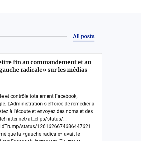
All posts
ttre fin au commandement et au
«gauche radicale» sur les médias
le et contrôle totalement Facebook,
le. L'Administration s'efforce de remédier à
Restez à l'écoute et envoyez des noms et des
e! nitter.net/af_clips/status/…
DonaldTrump/status/1261626674686447621
rmé que la «gauche radicale» avait le