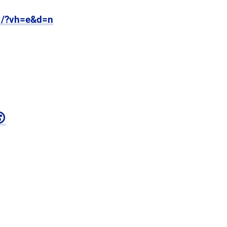
1/?vh=e&d=n
