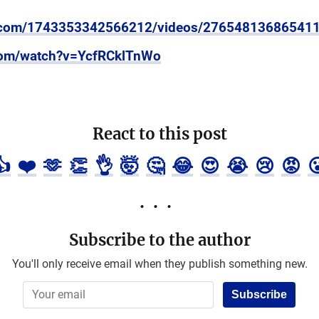
k.com/1743353342566212/videos/27654813686541
com/watch?v=YcfRCklTnWo
React to this post
👍
❤️
🫶
👏
👌
🤯
🤔
😂
😍
😭
😢
😡

Subscribe to the author
You'll only receive email when they publish something new.
Subscribe