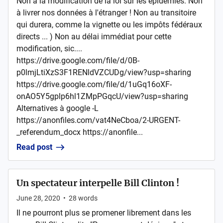
Non à la modification de la loi sur les épidémies. Non
à livrer nos données à l'étranger ! Non au transitoire
qui durera, comme la vignette ou les impôts fédéraux
directs ... ) Non au délai immédiat pour cette
modification, sic....
https://drive.google.com/file/d/0B-
p0lmjLtiXzS3F1RENldVZCUDg/view?usp=sharing
https://drive.google.com/file/d/1uGq16oXF-
onAO5Y5gplp6hl1ZMpPGqcU/view?usp=sharing
Alternatives à google -L
https://anonfiles.com/vat4NeCboa/2-URGENT-
_referendum_docx https://anonfile...
Read post
Un spectateur interpelle Bill Clinton !
June 28, 2020
•
28
words
Il ne pourront plus se promener librement dans les