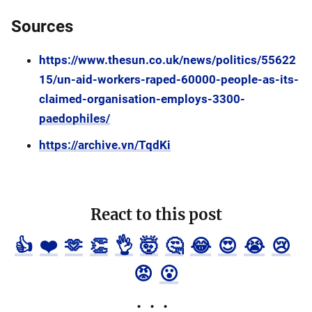
Sources
https://www.thesun.co.uk/news/politics/55622
15/un-aid-workers-raped-60000-people-as-its-
claimed-organisation-employs-3300-
paedophiles/
https://archive.vn/TqdKi
React to this post
👍
❤️
🫶
👏
👌
🤯
🤔
😂
😍
😭
😢
😡
😮