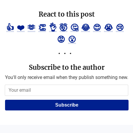
React to this post
👍
❤️
🫶
👏
👌
🤯
🤔
😂
😍
😭
😢
😡
😮
Subscribe to the author
You'll only receive email when they publish something new.
Subscribe