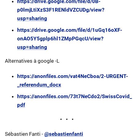
https://drive.google.com/file/d/0B-
p0lmjLtiXzS3F1RENldVZCUDg/view?
usp=sharing
https://drive.google.com/file/d/1uGq16oXF-
onAO5Y5gplp6hl1ZMpPGqcU/view?
usp=sharing
Alternatives à google -L
https://anonfiles.com/vat4NeCboa/2-URGENT-
_referendum_docx
https://anonfiles.com/73t7NeCdo2/SwissCovid_
pdf
Sébastien Fanti -
@sebastienfanti