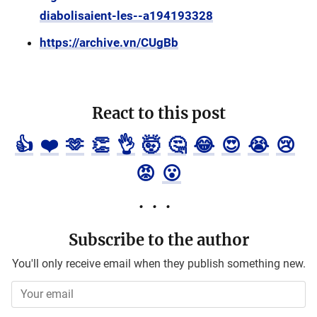
diabolisaient-les--a194193328
https://archive.vn/CUgBb
React to this post
👍
❤️
🫶
👏
👌
🤯
🤔
😂
😍
😭
😢
😡
😮
Subscribe to the author
You'll only receive email when they publish something new.