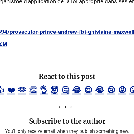
organisme d'application de la loi approprié dans ses e
94/prosecutor-prince-andrew-fbi-ghislaine-maxwell
gZM
React to this post
👍
❤️
🫶
👏
👌
🤯
🤔
😂
😍
😭
😢
😡

Subscribe to the author
You'll only receive email when they publish something new.