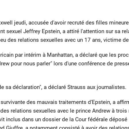
xwell jeudi, accusée d'avoir recruté des filles mineur
t sexuel Jeffrey Epstein, a attiré l'attention sur sa re
 eu des relations sexuelles avec un 17 ans, victime de 
ricain par intérim à Manhattan, a déclaré que les pro
ndrew pour nous parler" lors d'une conférence de pres
 sa déclaration", a déclaré Strauss aux journalistes.
e survivante des mauvais traitements d'Epstein, a affir
r des relations sexuelles avec le prince Andrew à trois 
it inclus dans un dossier de la Cour fédérale déposé d
nd Giuffre, a notamment consisté à avoir des relations