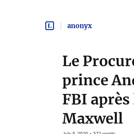
anonyx
Le Procur
prince And
FBI après 
Maxwell
July 5, 2020
•
372
words