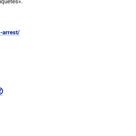
nquêtes».
-arrest/
