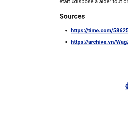
était «disposé à aider tout 
Sources
https://time.com/58625
https://archive.vn/Wa