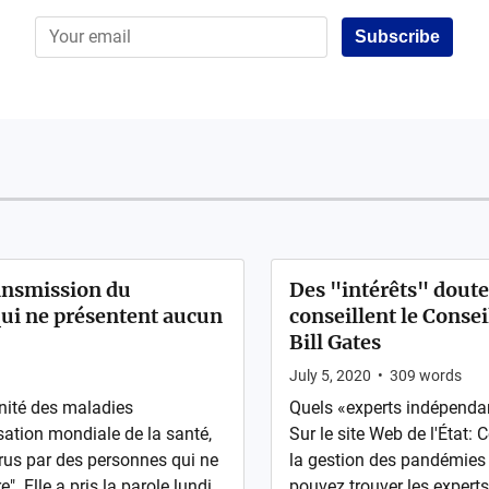
Subscribe
ansmission du
Des "intérêts" dout
qui ne présentent aucun
conseillent le Consei
Bill Gates
July 5, 2020
•
309
words
unité des maladies
Quels «experts indépendant
ation mondiale de la santé,
Sur le site Web de l'État:
rus par des personnes qui ne
la gestion des pandémies L
. Elle a pris la parole lundi
pouvez trouver les expert