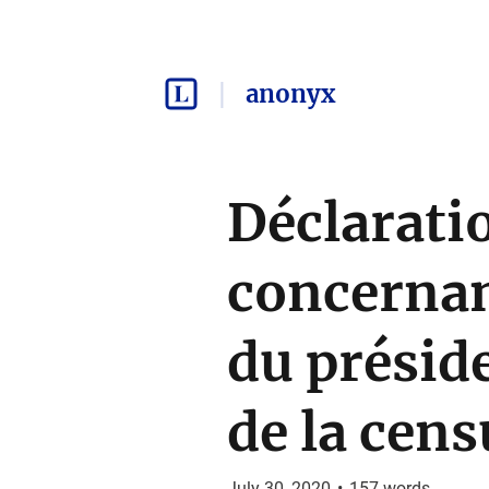
anonyx
Déclaratio
concernan
du présid
de la cens
July 30, 2020
•
157
words