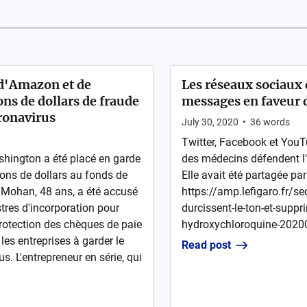
t d'Amazon et de
Les réseaux sociaux 
ons de dollars de fraude
messages en faveur 
oronavirus
July 30, 2020
•
36
words
Twitter, Facebook et YouT
shington a été placé en garde
des médecins défendent l
ions de dollars au fonds de
Elle avait été partagée par
 Mohan, 48 ans, a été accusé
https://amp.lefigaro.fr/se
tres d'incorporation pour
durcissent-le-ton-et-suppr
rotection des chèques de paie
hydroxychloroquine-20200
les entreprises à garder le
Read post
. L'entrepreneur en série, qui