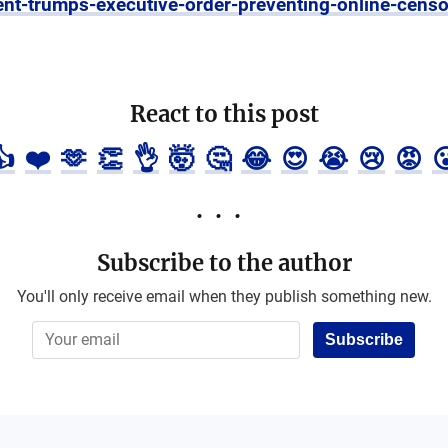
nt-trumps-executive-order-preventing-online-censo
React to this post
👍
❤️
🫶
👏
👌
🤯
🤔
😂
😍
😭
😢
😡

Subscribe to the author
You'll only receive email when they publish something new.
Subscribe