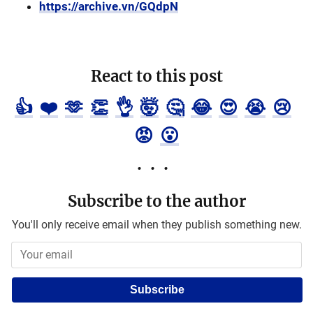
https://archive.vn/GQdpN
React to this post
👍
❤️
🫶
👏
👌
🤯
🤔
😂
😍
😭
😢
😡
😮
Subscribe to the author
You'll only receive email when they publish something new.
Subscribe