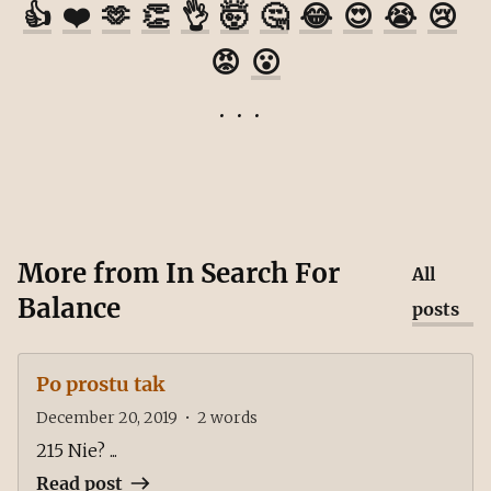
👍
❤️
🫶
👏
👌
🤯
🤔
😂
😍
😭
😢
😡
😮
More from
In Search For
All
Balance
posts
Po prostu tak
December 20, 2019
•
2
words
215 Nie? ...
Read post