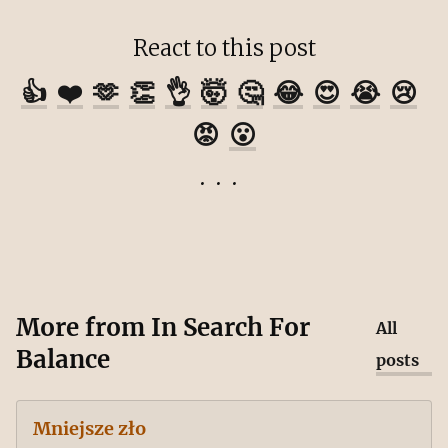
React to this post
👍
❤️
🫶
👏
👌
🤯
🤔
😂
😍
😭
😢
😡
😮
More from
In Search For
All
Balance
posts
Mniejsze zło