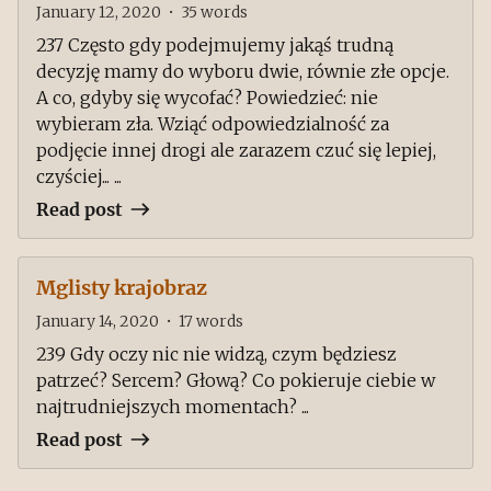
January 12, 2020
•
35
words
237 Często gdy podejmujemy jakąś trudną
decyzję mamy do wyboru dwie, równie złe opcje.
A co, gdyby się wycofać? Powiedzieć: nie
wybieram zła. Wziąć odpowiedzialność za
podjęcie innej drogi ale zarazem czuć się lepiej,
czyściej... ...
Read post
Mglisty krajobraz
January 14, 2020
•
17
words
239 Gdy oczy nic nie widzą, czym będziesz
patrzeć? Sercem? Głową? Co pokieruje ciebie w
najtrudniejszych momentach? ...
Read post