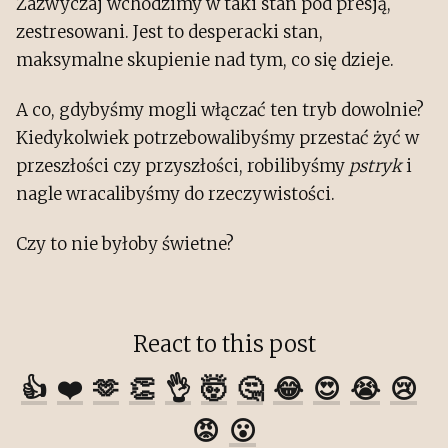
Zazwyczaj wchodzimy w taki stan pod presją,
zestresowani. Jest to desperacki stan,
maksymalne skupienie nad tym, co się dzieje.
A co, gdybyśmy mogli włączać ten tryb dowolnie?
Kiedykolwiek potrzebowalibyśmy przestać żyć w
przeszłości czy przyszłości, robilibyśmy
pstryk
i
nagle wracalibyśmy do rzeczywistości.
Czy to nie byłoby świetne?
React to this post
👍
❤️
🫶
👏
👌
🤯
🤔
😂
😍
😭
😢
😡
😮