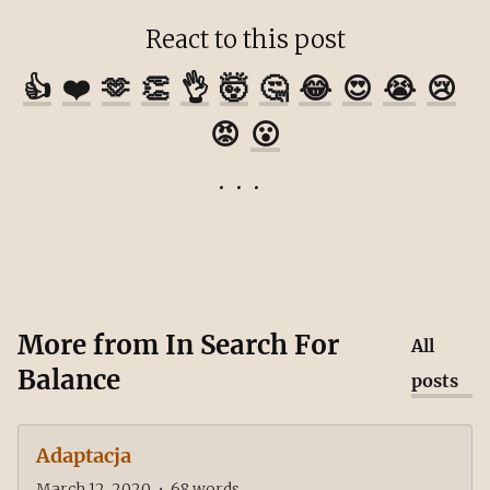
React to this post
👍
❤️
🫶
👏
👌
🤯
🤔
😂
😍
😭
😢
😡
😮
More from
In Search For
All
Balance
posts
Adaptacja
March 12, 2020
•
68
words