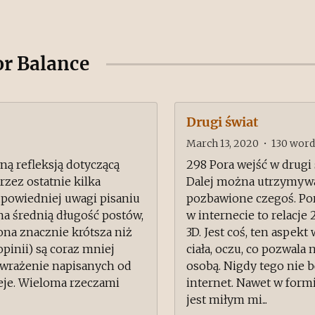
or Balance
Drugi świat
March 13, 2020
•
130
word
ą refleksją dotyczącą
298 Pora wejść w drugi ś
rzez ostatnie kilka
Dalej można utrzymywać
dpowiedniej uwagi pisaniu
pozbawione czegoś. Por
 na średnią długość postów,
w internecie to relacje 
ona znacznie krótsza niż
3D. Jest coś, ten aspek
pinii) są coraz mniej
ciała, oczu, co pozwal
ą wrażenie napisanych od
osobą. Nigdy tego nie 
ieje. Wieloma rzeczami
internet. Nawet w form
jest miłym mi...