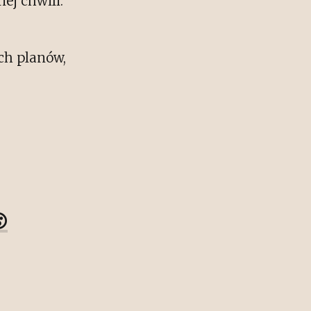
ej chwili.
ch planów,
