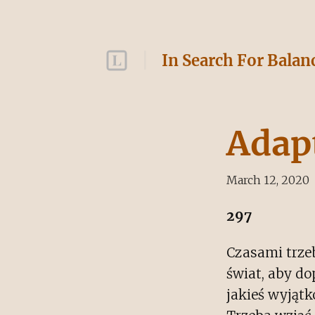
In Search For Balan
Adap
March 12, 2020
297
Czasami trze
świat, aby d
jakieś wyjątk