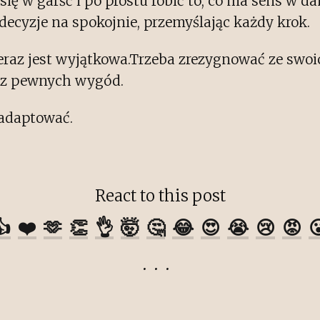
się w garść i po prostu robić to, co ma sens w dan
ecyzje na spokojnie, przemyślając każdy krok.
teraz jest wyjątkowa.Trzeba zrezygnować ze swoi
 z pewnych wygód.
aadaptować.
React to this post
👍
❤️
🫶
👏
👌
🤯
🤔
😂
😍
😭
😢
😡
