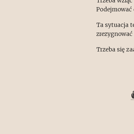
Trzeba wziąć 
Podejmować d
Ta sytuacja 
zrezygnować
Trzeba się z