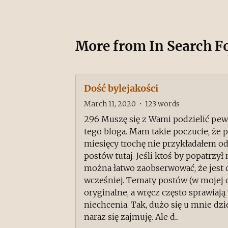
More from
In Search F
Dość bylejakości
March 11, 2020
•
123
words
296 Muszę się z Wami podzielić pewn
tego bloga. Mam takie poczucie, że p
miesięcy trochę nie przykładałem o
postów tutaj. Jeśli ktoś by popatrzył
można łatwo zaobserwować, że jest 
wcześniej. Tematy postów (w mojej o
oryginalne, a wręcz często sprawiaj
niechcenia. Tak, dużo się u mnie dz
naraz się zajmuję. Ale d...