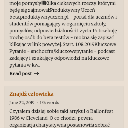
moje pomysły!!!!Kilka ciekawych rzeczy, którymi
będę się zajmował:Produktywny Uczeń -
beta.produktywnyuczen.pl - portal dla uczniów i
studentów pomagający w ogarnięciu szkoły,
pomysłów, odpowiedzialności i życia. Potrzebuję
trochę osób do beta testów - można się zapisać
klikając w link powyżej. Start: 1.08.2019Kluczowe
Pytanie - anchor.fm/kluczowepytanie - podcast
zadający i szukający odpowiedzi na kluczowe
pytania w kw...
Read post
Znajdź człowieka
June 22, 2019
•
134
words
Czytałem dzisiaj sobie taki artykuł o Ballonfest
1986 w Cleveland. O co chodzi: pewna
organizacja charytatywna postanowiła zebrać