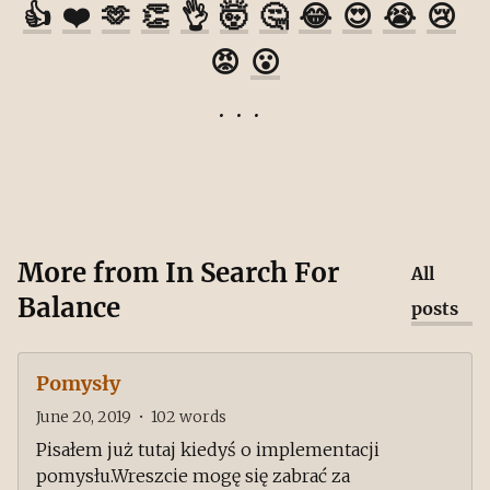
👍
❤️
🫶
👏
👌
🤯
🤔
😂
😍
😭
😢
😡
😮
More from
In Search For
All
Balance
posts
Pomysły
June 20, 2019
•
102
words
Pisałem już tutaj kiedyś o implementacji
pomysłu.Wreszcie mogę się zabrać za