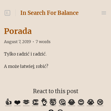
In Search For Balance
Porada
August 7, 2019
•
7
words
Tylko radzić i radzić.
A może łatwiej; robić?
React to this post
👍
❤️
🫶
👏
👌
🤯
🤔
😂
😍
😭
😢