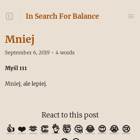
In Search For Balance
Mniej
September 6, 2019
•
4
words
Myśl 111
Mniej, ale lepiej.
React to this post
👍
❤️
🫶
👏
👌
🤯
🤔
😂
😍
😭
😢