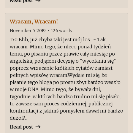
Read post
Wracam, Wracam!
November 5, 2019
•
126
words
170 Ehh, już chyba taki jest mój los... - Tak,
wracam. Mimo tego, że nieco ponad tydzień
temu, po pisaniu przez prawie cały miesiąc po
angielsku, podjąłem decyzję o "wycofaniu się"
poprzez wrzucanie krótkich cytatów zamiast
pełnych wpisów, wracam.Wydaje mi się, że
pisanie tego bloga po prostu zbyt bardzo weszło
w moje DNA. Mimo tego, że bywały dni,
tygodnie, w których bardzo trudno mi się pisało,
to zawsze sam proces codziennej, publicznej
konfrontacji z jakimś pomysłem dawał mi bardzo
dużo.P...
Read post