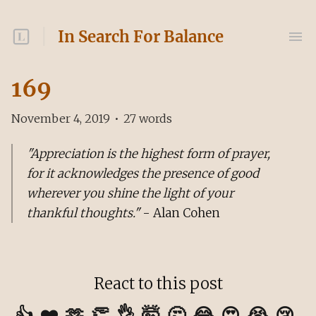
In Search For Balance
169
November 4, 2019
•
27
words
"Appreciation is the highest form of prayer,
for it acknowledges the presence of good
wherever you shine the light of your
thankful thoughts."
- Alan Cohen
React to this post
👍
❤️
🫶
👏
👌
🤯
🤔
😂
😍
😭
😢