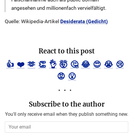
angesehen und millionenfach vervielfältigt.
Quelle: Wikipedia-Artikel
Desiderata (Gedicht)
React to this post
👍
❤️
🫶
👏
👌
🤯
🤔
😂
😍
😭
😢
😡
😮
Subscribe to the author
You'll only receive email when they publish something new.