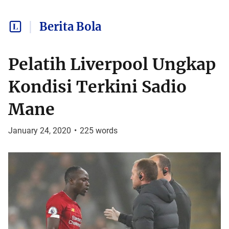
Berita Bola
Pelatih Liverpool Ungkap
Kondisi Terkini Sadio
Mane
January 24, 2020
•
225
words