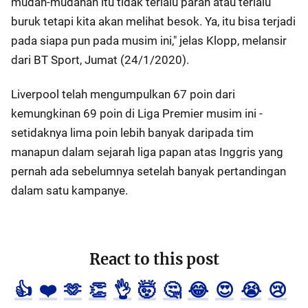
mudah-mudahan itu tidak terlalu parah atau terlalu
buruk tetapi kita akan melihat besok. Ya, itu bisa terjadi
pada siapa pun pada musim ini," jelas Klopp, melansir
dari BT Sport, Jumat (24/1/2020).
Liverpool telah mengumpulkan 67 poin dari
kemungkinan 69 poin di Liga Premier musim ini -
setidaknya lima poin lebih banyak daripada tim
manapun dalam sejarah liga papan atas Inggris yang
pernah ada sebelumnya setelah banyak pertandingan
dalam satu kampanye.
React to this post
👍
❤️
🫶
👏
👌
🤯
🤔
😂
😍
😭
😢