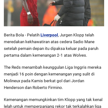
Berita Bola - Pelatih
Liverpool
, Jurgen Klopp telah
meredakan kekhawatiran atas cedera Sadio Mane
setelah pemain depan itu dipaksa keluar pada paruh
pertama dalam kemenangan 2-1 atas Wolves.
The Reds menambah keunggulan Liga Inggris mereka
menjadi 16 poin dengan kemenangan yang sulit di
Molineux pada Kamis berkat gol dari Jordan
Henderson dan Roberto Firmino.
Kemenangan memungkinkan tim Klopp yang tak kenal
lelah untuk memperpanjang rekor tak terkalahkan liga