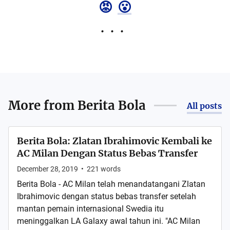
😡
😮
More from
Berita Bola
All posts
Berita Bola: Zlatan Ibrahimovic Kembali ke
AC Milan Dengan Status Bebas Transfer
December 28, 2019
•
221
words
Berita Bola - AC Milan telah menandatangani Zlatan
Ibrahimovic dengan status bebas transfer setelah
mantan pemain internasional Swedia itu
meninggalkan LA Galaxy awal tahun ini. "AC Milan