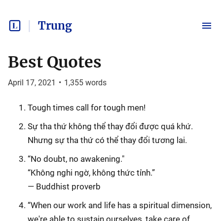
Trung
Best Quotes
April 17, 2021
•
1,355
words
Tough times call for tough men!
Sự tha thứ không thể thay đổi được quá khứ.
Nhưng sự tha thứ có thể thay đổi tương lai.
“No doubt, no awakening."
“Không nghi ngờ, không thức tỉnh.”
— Buddhist proverb
“When our work and life has a spiritual dimension,
we're able to sustain ourselves, take care of