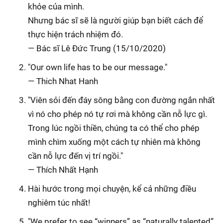
khỏe của mình.
Nhưng bác sĩ sẽ là người giúp bạn biết cách để
thực hiện trách nhiệm đó.
— Bác sĩ Lê Đức Trung (15/10/2020)
"Our own life has to be our message."
— Thich Nhat Hanh
"Viên sỏi đến đáy sông bằng con đường ngắn nhất
vì nó cho phép nó tự rơi mà không cần nỗ lực gì.
Trong lúc ngồi thiền, chúng ta có thể cho phép
mình chìm xuống một cách tự nhiên mà không
cần nỗ lực đến vị trí ngồi."
— Thích Nhất Hạnh
Hài hước trong mọi chuyện, kể cả những điều
nghiêm túc nhất!
"We prefer to see “winners” as “naturally talented”