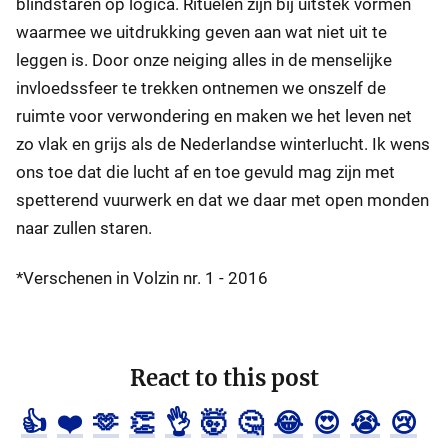
blindstaren op logica. Rituelen zijn bij uitstek vormen
waarmee we uitdrukking geven aan wat niet uit te
leggen is. Door onze neiging alles in de menselijke
invloedssfeer te trekken ontnemen we onszelf de
ruimte voor verwondering en maken we het leven net
zo vlak en grijs als de Nederlandse winterlucht. Ik wens
ons toe dat die lucht af en toe gevuld mag zijn met
spetterend vuurwerk en dat we daar met open monden
naar zullen staren.
*Verschenen in Volzin nr. 1 - 2016
React to this post
👍
❤️
🫶
👏
👌
🤯
🤔
😂
😍
😭
😢