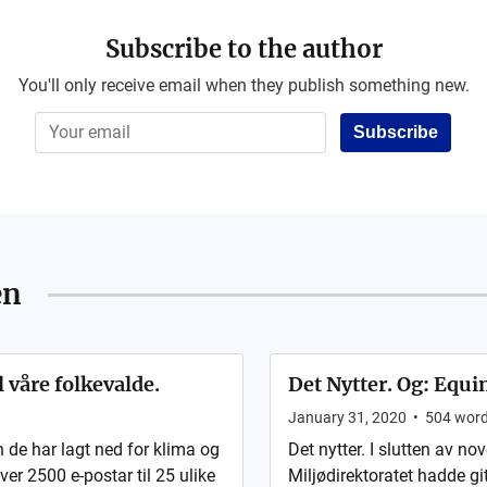
Subscribe to the author
You'll only receive email when they publish something new.
Subscribe
en
l våre folkevalde.
Det Nytter. Og: Equin
January 31, 2020
•
504
wor
n de har lagt ned for klima og
Det nytter. I slutten av n
ver 2500 e-postar til 25 ulike
Miljødirektoratet hadde git