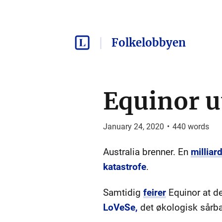
Folkelobbyen
Equinor ut
January 24, 2020
•
440
words
Australia brenner. En
milliar
katastrofe
.
Samtidig
feirer
Equinor at de
LoVeSe,
det økologisk sårba