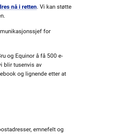
dres nå i retten
. Vi kan støtte
n.
ommunikasjonssjef for
Bru og Equinor å få 500 e-
 blir tusenvis av
book og lignende etter at
-postadresser, emnefelt og