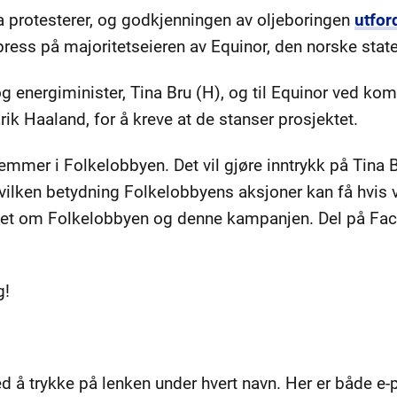
a protesterer, og godkjenningen av oljeboringen
utfor
ress på majoritetseieren av Equinor, den norske state
 og energiminister, Tina Bru (H), og til Equinor ved k
rik Haaland, for å kreve at de stanser prosjektet.
emmer i Folkelobbyen. Det vil gjøre inntrykk på Tina 
ilken betydning Folkelobbyens aksjoner kan få hvis vi
et om Folkelobbyen og denne kampanjen. Del på Face
g!
ved å trykke på lenken under hvert navn. Her er både e