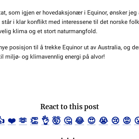
t, som igjen er hovedaksjonær i Equinor, ønsker jeg a
 står i klar konflikt med interessene til det norske f
velig klima og et stort naturmangfold.
nye posisjon til å trekke Equinor ut av Australia, og d
til miljø- og klimavennlig energi på alvor!
React to this post
👍
❤️
🫶
👏
👌
🤯
🤔
😂
😍
😭
😢
😡
