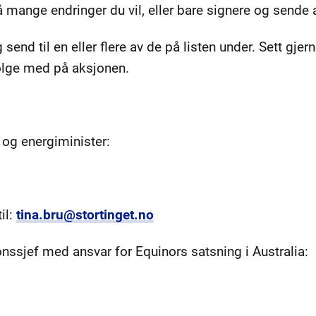
så mange endringer du vil, eller bare signere og sende
 send til en eller flere av de på listen under. Sett gjer
 følge med på aksjonen.
 og energiminister:
il:
tina.bru@stortinget.no
ssjef med ansvar for Equinors satsning i Australia: