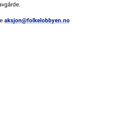
 avgårde.
ne
aksjon@folkelobbyen.no