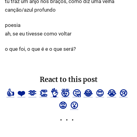
tu traz um anjo nos braços, como diz uma velha
canção/azul profundo
poesia
ah, se eu tivesse como voltar
o que foi, o que é e o que será?
React to this post
👍
❤️
🫶
👏
👌
🤯
🤔
😂
😍
😭
😢
😡
😮