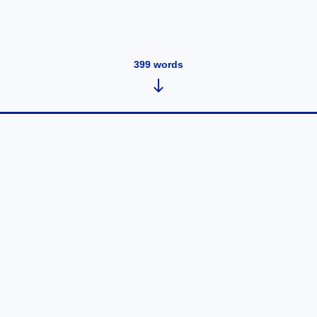
399
words
摘录:一直都在的日常
July 12, 2026
•
15
words
狗狗对喜欢的人，永远是全力以赴的 不藏、不矜持、不
保留。 日常你以为你只是单纯的回家， 但对他来说是：
「我最喜欢的人回来了。」 每年和狗狗的一年回顾 是被
爱填满的一整年 每年的最后一天 回头看才发现， 原来
幸福不是特别的日子， 而是那些你一直都在的日常。 谢
谢你，陪我走过这一年 你没有做什么惊天动地的事，只