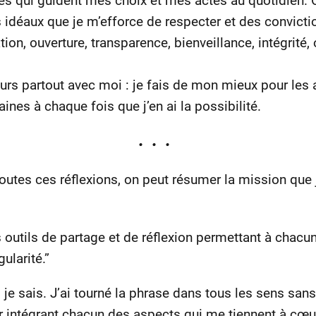
es qui guident mes choix et mes actes au quotidien. C
éaux que je m’efforce de respecter et des convictions
tion, ouverture, transparence, bienveillance, intégrité
urs partout avec moi : je fais de mon mieux pour les a
aines à chaque fois que j’en ai la possibilité.
outes ces réflexions, on peut résumer la mission que 
 outils de partage et de réflexion permettant à chacu
ularité.”
, je sais. J’ai tourné la phrase dans tous les sens san
r intégrant chacun des aspects qui me tiennent à cœur.