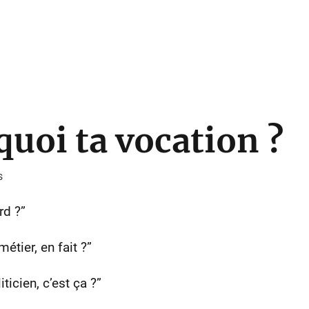
 quoi ta vocation ?
s
rd ?”
métier, en fait ?”
ticien, c’est ça ?”