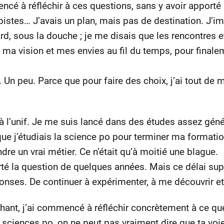
ncé à réfléchir à ces questions, sans y avoir apporté 
pistes… J’avais un plan, mais pas de destination. J’im
ard, sous la douche ; je me disais que les rencontres 
t ma vision et mes envies au fil du temps, pour finale
ça. Un peu. Parce que pour faire des choix, j’ai tout 
re à l’unif. Je me suis lancé dans des études assez gé
que j’étudiais la science po pour terminer ma formatio
re un vrai métier. Ce n’était qu’à moitié une blague.
orté la question de quelques années. Mais ce délai s
onses. De continuer à expérimenter, à me découvrir et
ant, j’ai commencé à réfléchir concrètement à ce que j
sciences po, on ne peut pas vraiment dire que ta voie