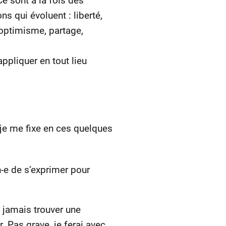
e sont à la fois des
 qui évoluent : liberté,
, optimisme, partage,
ppliquer en tout lieu
je me fixe en ces quelques
n-e de s’exprimer pour
s jamais trouver une
 Pas grave, je ferai avec.