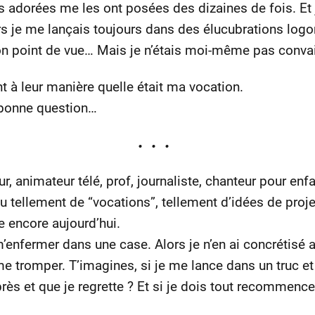
 adorées me les ont posées des dizaines de fois. Et j
 je me lançais toujours dans des élucubrations logor
on point de vue… Mais je n’étais moi-même pas conva
t à leur manière quelle était ma vocation.
 bonne question…
ur, animateur télé, prof, journaliste, chanteur pour enf
eu tellement de “vocations”, tellement d’idées de proj
fe encore aujourd’hui.
m’enfermer dans une case. Alors je n’en ai concrétisé 
 me tromper. T’imagines, si je me lance dans un truc e
rès et que je regrette ? Et si je dois tout recommence