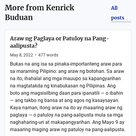
More from
Kenrick
All
Buduan
posts
Araw ng Paglaya or Patuloy na Pang-
aalipusta?
May 8, 2022
•
477
words
Bukas na ang isa sa pinaka-importanteng araw para
sa maraming Pilipino: ang araw ng botohan. Sa araw
na ito, ihahalal ang mga mauupo sa kapangyarihan
na magtatakda ng kinabukasan ng Pilipinas. Ang
boto ang magsisilbing daan para ipanatili — o ibahin
— ang takbo ng bansa at ang agos ng kasaysayan.
Kaya naman, itong araw na ito ay maaaring araw ng
paglaya — o patuloy na pang-aalipusta mula sa mga
naghaharing-uri at makapangyarihan. Ang Mayo 9 ay
maaaring maging araw ng patuloy na pang-aalipusta.