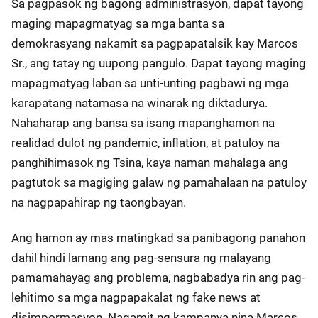
Sa pagpasok ng bagong administrasyon, dapat tayong
maging mapagmatyag sa mga banta sa
demokrasyang nakamit sa pagpapatalsik kay Marcos
Sr., ang tatay ng uupong pangulo. Dapat tayong maging
mapagmatyag laban sa unti-unting pagbawi ng mga
karapatang natamasa na winarak ng diktadurya.
Nahaharap ang bansa sa isang mapanghamon na
realidad dulot ng pandemic, inflation, at patuloy na
panghihimasok ng Tsina, kaya naman mahalaga ang
pagtutok sa magiging galaw ng pamahalaan na patuloy
na nagpapahirap ng taongbayan.
Ang hamon ay mas matingkad sa panibagong panahon
dahil hindi lamang ang pag-sensura ng malayang
pamamahayag ang problema, nagbabadya rin ang pag-
lehitimo sa mga nagpapakalat ng fake news at
disimpormasyon. Nagamit ng kampanya nina Marcos