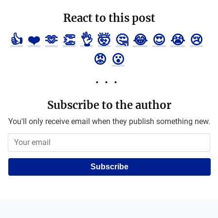
React to this post
👍
❤️
🫶
👏
👌
🤯
🤔
😂
😍
😭
😢
😡
😮
Subscribe to the author
You'll only receive email when they publish something new.
Subscribe