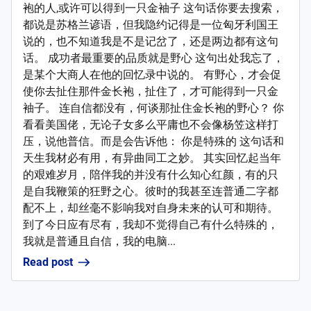
袍的人,或许可以得到一只金袖子 这句话你要去搜索，
都说是苏格兰谚语，但我隐约记得是一位匈牙利国王
说的，也不知道我是不是记岔了，还是两边都有这句
话。 成功者最重要的品质就是野心 这句出处我忘了，
是某个大商人在他的回忆录中说的。 有野心，才会促
使你去扯住那件金长袍，扯住了，才可能得到一只金
袖子。 连自信都没有，何谈那扯住金长袍的野心？ 你
看看美国佬，无论子女多么平庸也不会像杨笠这样打
压，说他普信。而是会告诉他： 你是特殊的 这句话和
天生我材必有用，有异曲同工之妙。 其实回忆起当年
的艰难岁月，陪伴我的并没有什么知心红颜，有的只
是自我鞭策的狂野之心。彼时的我甚至连普通二字都
配不上，却丝毫不影响我对自身未来的认可和期待。
到了今日应有尽有，我却不觉得自己有什么特殊的，
我就是普通且自信，我的电脑...
Read post