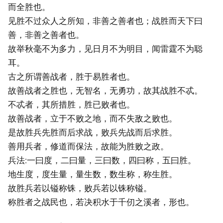
而全胜也。
见胜不过众人之所知，非善之善者也；战胜而天下曰
善，非善之善者也。
故举秋毫不为多力，见日月不为明目，闻雷霆不为聪
耳。
古之所谓善战者，胜于易胜者也。
故善战者之胜也，无智名，无勇功，故其战胜不忒。
不忒者，其所措胜，胜已败者也。
故善战者，立于不败之地，而不失敌之败也。
是故胜兵先胜而后求战，败兵先战而后求胜。
善用兵者，修道而保法，故能为胜败之政。
兵法:一曰度，二曰量，三曰数，四曰称，五曰胜。
地生度，度生量，量生数，数生称，称生胜。
故胜兵若以镒称铢，败兵若以铢称镒。
称胜者之战民也，若决积水于千仞之溪者，形也。