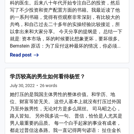
科的医生。后来八十年代开始专注自己的投资，然后
写了不少投资和资产配置方面的书籍。我最近读了他
的一系列书籍，觉得有些观察非常深刻，有比较大的
共鸣，和自己过去二十多年的实操经验比较接近，所
以拿出来和大家分享。 今天分享的提纲是， 总结一下
就是: 资本市场，坏的时候要比想象更坏，要坏很多。
Bernstein 原话：为了应付这种最坏的情况，你必须...
Read post
学历较高的男生如何看待杨笠？
July 30, 2022
•
26
words
她打压的是我国主体男性的整体价值。和学历、地
位、财富等皆无关。 这些人基本上就没有打压过外国
乃至外族男性，无论对方是多么屌丝。 司马昭之心，
路人皆知。 另外我多说一句。 普信，恰恰是人尤其是
男人最重要的品质。 每一个白手起家的事业有成者，
都走过普信这条路。我一直记得两句谚语： 扯住金长