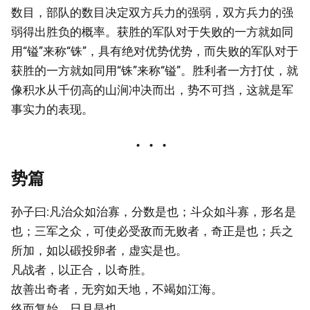
数目，部队的数目决定双方兵力的强弱，双方兵力的强
弱得出胜负的概率。获胜的军队对于失败的一方就如同
用“镒”来称“铢”，具有绝对优势优势，而失败的军队对于
获胜的一方就如同用“铢”来称“镒”。胜利者一方打仗，就
像积水从千仞高的山涧冲决而出，势不可挡，这就是军
事实力的表现。
势篇
孙子曰:凡治众如治寡，分数是也；斗众如斗寡，形名是
也；三军之众，可使必受敌而无败者，奇正是也；兵之
所加，如以碫投卵者，虚实是也。
凡战者，以正合，以奇胜。
故善出奇者，无穷如天地，不竭如江海。
终而复始，日月是也。