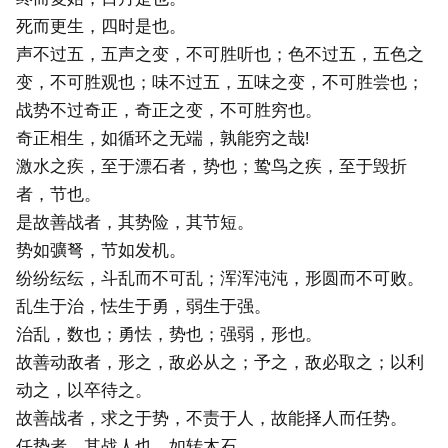
死而更生，四时是也。
声不过五，五声之变，不可胜听也；色不过五，五色之
变，不可胜观也；味不过五，五味之变，不可胜尝也；
战势不过奇正，奇正之变，不可胜穷也。
奇正相生，如循环之无端，孰能穷之哉!
激水之疾，至于漂石者，势也；鸷鸟之疾，至于毁折
者，节也。
是故善战者，其势险，其节短。
势如彍弩，节如发机。
纷纷纭纭，斗乱而不可乱；浑浑沌沌，形圆而不可败。
乱生于治，怯生于勇，弱生于强。
治乱，数也；勇怯，势也；强弱，形也。
故善动敌者，形之，敌必从之；予之，敌必取之；以利
动之，以卒待之。
故善战者，求之于势，不责于人，故能择人而任势。
任势者，其战人也，如转木石。