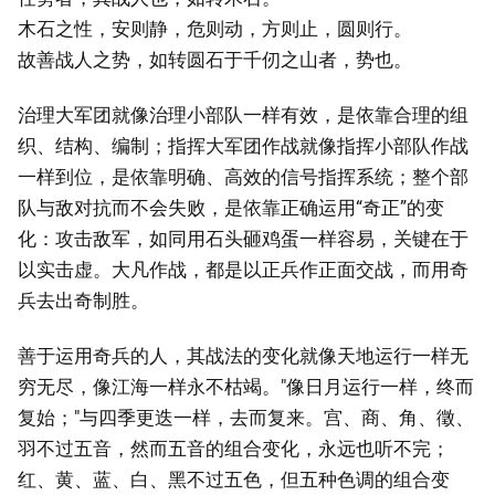
木石之性，安则静，危则动，方则止，圆则行。
故善战人之势，如转圆石于千仞之山者，势也。
治理大军团就像治理小部队一样有效，是依靠合理的组
织、结构、编制；指挥大军团作战就像指挥小部队作战
一样到位，是依靠明确、高效的信号指挥系统；整个部
队与敌对抗而不会失败，是依靠正确运用“奇正”的变
化：攻击敌军，如同用石头砸鸡蛋一样容易，关键在于
以实击虚。大凡作战，都是以正兵作正面交战，而用奇
兵去出奇制胜。
善于运用奇兵的人，其战法的变化就像天地运行一样无
穷无尽，像江海一样永不枯竭。"像日月运行一样，终而
复始；"与四季更迭一样，去而复来。宫、商、角、徵、
羽不过五音，然而五音的组合变化，永远也听不完；
红、黄、蓝、白、黑不过五色，但五种色调的组合变