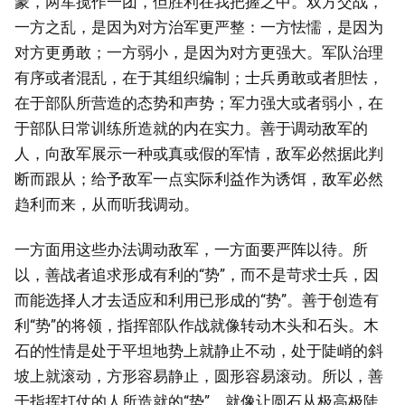
蒙，两军搅作一团，但胜利在我把握之中。双方交战，
一方之乱，是因为对方治军更严整：一方怯懦，是因为
对方更勇敢；一方弱小，是因为对方更强大。军队治理
有序或者混乱，在于其组织编制；士兵勇敢或者胆怯，
在于部队所营造的态势和声势；军力强大或者弱小，在
于部队日常训练所造就的内在实力。善于调动敌军的
人，向敌军展示一种或真或假的军情，敌军必然据此判
断而跟从；给予敌军一点实际利益作为诱饵，敌军必然
趋利而来，从而听我调动。
一方面用这些办法调动敌军，一方面要严阵以待。所
以，善战者追求形成有利的“势”，而不是苛求士兵，因
而能选择人才去适应和利用已形成的“势”。善于创造有
利“势”的将领，指挥部队作战就像转动木头和石头。木
石的性情是处于平坦地势上就静止不动，处于陡峭的斜
坡上就滚动，方形容易静止，圆形容易滚动。所以，善
于指挥打仗的人所造就的“势”，就像让圆石从极高极陡