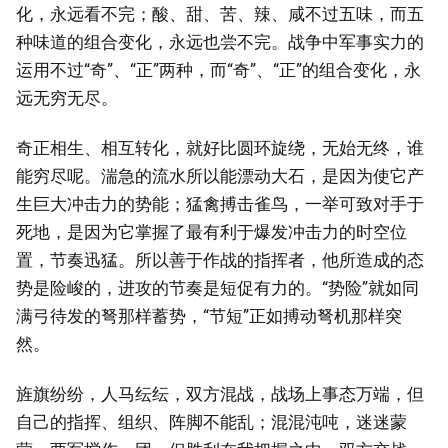
化，永远看不完；酸、甜、苦、辣、咸不过五味，而五
种味道的组合变化，永远也尝不完。战争中军事实力的
运用不过“奇”、“正”两种，而“奇”、“正”的组合变化，永
远无穷无尽。
奇正相生、相互转化，就好比圆环旋绕，无始无终，谁
能穷尽呢。湍急的流水所以能漂动大石，是因为使它产
生巨大冲击力的势能；猛禽搏击雀鸟，一举可致对手于
死地，是因为它掌握了最有利于爆发冲击力的时空位
置，节奏迅猛。所以善于作战的指挥者，他所造成的态
势是险峻的，进攻的节奏是短促有力的。“势险”就如同
满弓待发的弩那样蓄势，“节短”正如搏动弩机那样突
然。
旌旗纷纷，人马纭纭，双方混战，战场上事态万端，但
自己的指挥、组织、阵脚不能乱；混混沌吨，迷迷蒙