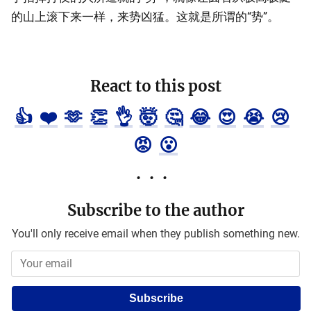
的山上滚下来一样，来势凶猛。这就是所谓的“势”。
React to this post
👍
❤️
🫶
👏
👌
🤯
🤔
😂
😍
😭
😢
😡
😮
Subscribe to the author
You'll only receive email when they publish something new.
Subscribe