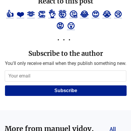
React to this post
👍
❤️
🫶
👏
👌
🤯
🤔
😂
😍
😭
😢
😡
😮
Subscribe to the author
You'll only receive email when they publish something new.
Subscribe
More from
manuel vidov,
All