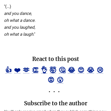
"(...)
and you dance,
oh what a dance.
and you laughed,
oh what a laugh
."
React to this post
👍
❤️
🫶
👏
👌
🤯
🤔
😂
😍
😭
😢
😡
😮
Subscribe to the author