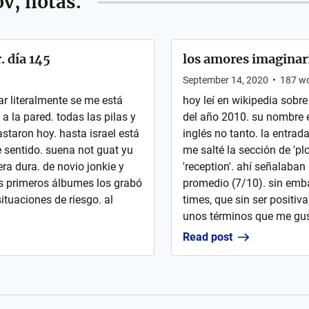
v, notas.
. día 145
los amores imaginar
September 14, 2020
•
187
wo
ar literalmente se me está
hoy leí en wikipedia sobr
 la pared. todas las pilas y
del año 2010. su nombre e
astaron hoy. hasta israel está
inglés no tanto. la entrad
e sentido. suena not guat yu
me salté la sección de 'plo
ra dura. de novio jonkie y
'reception'. ahí señalaban
os primeros álbumes los grabó
promedio (7/10). sin emb
situaciones de riesgo. al
times, que sin ser positiva
unos términos que me gust
Read post