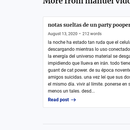
More from
manuel vido
notas sueltas de un party pooper
August 13, 2020
•
212
words
la noche ha estado tan ruda que el celul
descargando mientras lo uso conectado a
la energía del universo material se desg
impidiendo que llueva en irán. todo tien
guant de cat power. de su época novente
amigos suicidas. una vez leí que sus d
el mismo día. vivir al límite. ponerse en 
menos un tales. desd...
Read post