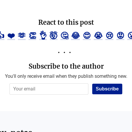
React to this post
👍
❤️
🫶
👏
👌
🤯
🤔
😂
😍
😭
😢
😡

Subscribe to the author
You'll only receive email when they publish something new.
Subscribe