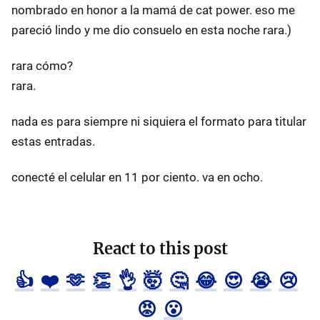
nombrado en honor a la mamá de cat power. eso me
pareció lindo y me dio consuelo en esta noche rara.)
rara cómo?
rara.
nada es para siempre ni siquiera el formato para titular
estas entradas.
conecté el celular en 11 por ciento. va en ocho.
React to this post
👍
❤️
🫶
👏
👌
🤯
🤔
😂
😍
😭
😢
😡
😮