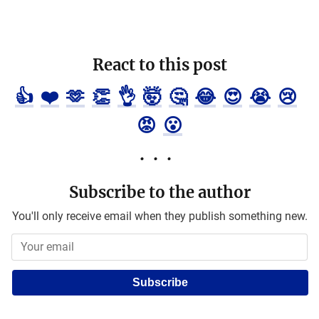
React to this post
👍
❤️
🫶
👏
👌
🤯
🤔
😂
😍
😭
😢
😡
😮
Subscribe to the author
You'll only receive email when they publish something new.
Subscribe