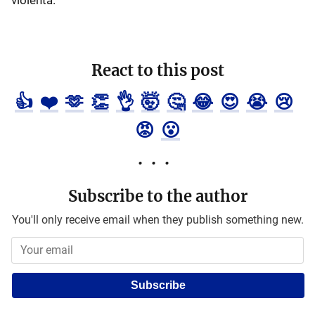
React to this post
👍
❤️
🫶
👏
👌
🤯
🤔
😂
😍
😭
😢
😡
😮
Subscribe to the author
You'll only receive email when they publish something new.
Subscribe