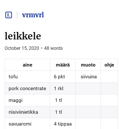
vrmvrl
leikkele
October 15, 2020
•
48
words
aine
määrä
muoto
ohje
tofu
6 pkt
siivuina
pork concentrate
1 rkl
maggi
1 tl
riisiviinietikka
1 tl
savuaromi
4 tippaa