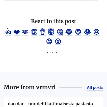
React to this post
👍
❤️
🫶
👏
👌
🤯
🤔
😂
😍
😭
😢
😡
😮
More from
vrmvrl
All posts
dan dan -nuudelit kotimaisesta pastasta