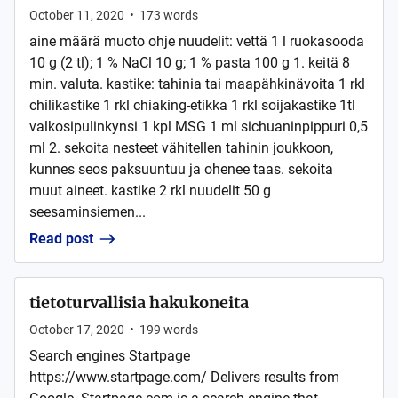
October 11, 2020
•
173
words
aine määrä muoto ohje nuudelit: vettä 1 l ruokasooda
10 g (2 tl); 1 % NaCl 10 g; 1 % pasta 100 g 1. keitä 8
min. valuta. kastike: tahinia tai maapähkinävoita 1 rkl
chilikastike 1 rkl chiaking-etikka 1 rkl soijakastike 1tl
valkosipulinkynsi 1 kpl MSG 1 ml sichuaninpippuri 0,5
ml 2. sekoita nesteet vähitellen tahinin joukkoon,
kunnes seos paksuuntuu ja ohenee taas. sekoita
muut aineet. kastike 2 rkl nuudelit 50 g
seesaminsiemen...
Read post
tietoturvallisia hakukoneita
October 17, 2020
•
199
words
Search engines Startpage
https://www.startpage.com/ Delivers results from