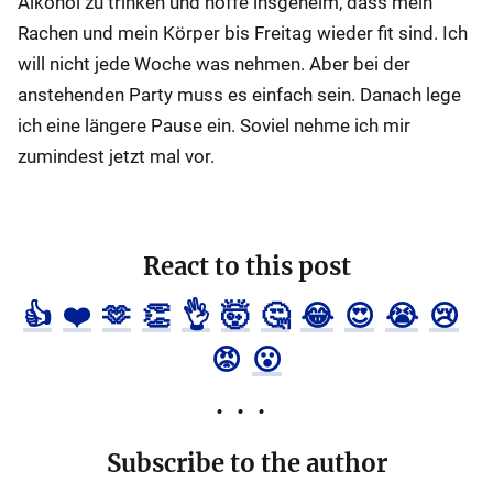
Alkohol zu trinken und hoffe insgeheim, dass mein
Rachen und mein Körper bis Freitag wieder fit sind. Ich
will nicht jede Woche was nehmen. Aber bei der
anstehenden Party muss es einfach sein. Danach lege
ich eine längere Pause ein. Soviel nehme ich mir
zumindest jetzt mal vor.
React to this post
👍
❤️
🫶
👏
👌
🤯
🤔
😂
😍
😭
😢
😡
😮
Subscribe to the author