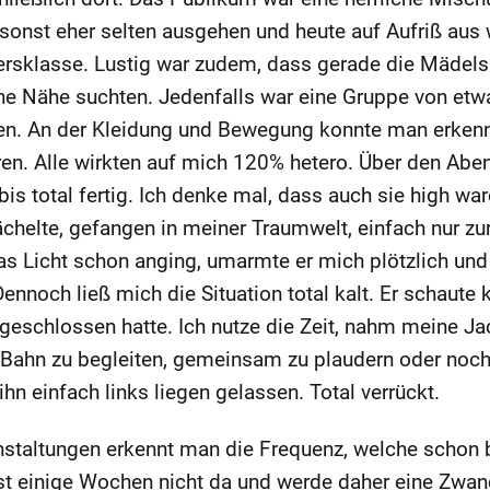
 sonst eher selten ausgehen und heute auf Aufriß aus
tersklasse. Lustig war zudem, dass gerade die Mädels
he Nähe suchten. Jedenfalls war eine Gruppe von etw
n. An der Kleidung und Bewegung konnte man erkenne
en. Alle wirkten auf mich 120% hetero. Über den Aben
bis total fertig. Ich denke mal, dass auch sie high war
ächelte, gefangen in meiner Traumwelt, einfach nur 
das Licht schon anging, umarmte er mich plötzlich un
ennoch ließ mich die Situation total kalt. Er schaute
geschlossen hatte. Ich nutze die Zeit, nahm meine Ja
-Bahn zu begleiten, gemeinsam zu plaudern oder noc
ihn einfach links liegen gelassen. Total verrückt.
taltungen erkennt man die Frequenz, welche schon b
t einige Wochen nicht da und werde daher eine Zwan