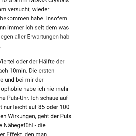
ich 10 Gramm MDMA Crystals
mm versucht, wieder
tet bekommen habe. Insofern
enn immer ich seit dem was
gegen aller Erwartungen hab
.
ertel oder der Hälfte der
ach 10min. Die ersten
ne und bei mir der
rophobie habe ich nie mehr
ne Puls-Uhr. Ich schaue auf
 nur leicht auf 85 oder 100
len Wirkungen, geht der Puls
e Nähegefühl - die
er Effekt, den man