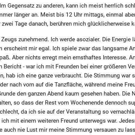
Im Gegensatz zu anderen, kann ich meist herrlich schl
immer länger an. Meist bis 12 Uhr mittags, einmal aber
r zwei Tage danach, berühren mich glücklicherweise 
Zeugs zunehmend. Ich werde asozialer. Die Energie l
 erscheint mir egal. Ich spiele zwar das langsame A
ß. Aber nichts erregt mein ernsthaftes Interesse. A
Bericht - war ich mit Freunden bei einer größeren Ve
en, hab ich eine ganze verbraucht. Die Stimmung war 
r nach vorn auf die Tanzfläche, während meine Freu
 Grunde den ganzen Abend kaum gesehen haben. Die 
halten, so dass der Rest vom Wochenende dennoch sup
hlecht, da ich sie auf der Veranstaltung so vernachlä
s ich mit einem weiteren Freund unterwegs war. Jede
abe auch nie Lust mir meine Stimmung versauen zu las