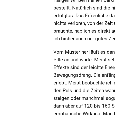
Fangen wir bei meinen Darkn
bestellt. Natürlich sind di
erfolglos. Das Erfreuliche d
nichts verloren, von der Ze
brauchte, hab ich es direkt
ich bisher auch nur gutes Ze
Vom Muster her läuft es dana
Pille an und warte. Meist s
Effekte sind der leichte Ener
Bewegungsdrang. Die anfängl
erlebt. Meist beobachte ich
den Puls und die Zeiten wann
steigen oder manchmal sogar 
dann aber auf 120 bis 160 S
emphatische Wirkung. Man fü