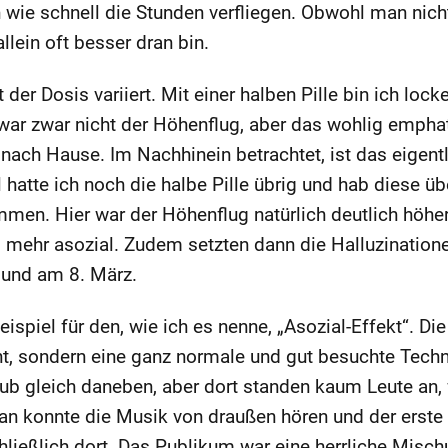
ie schnell die Stunden verfliegen. Obwohl man nicht 
llein oft besser dran bin.
 der Dosis variiert. Mit einer halben Pille bin ich lock
ar zwar nicht der Höhenflug, aber das wohlig emphati
ach Hause. Im Nachhinein betrachtet, ist das eigen
hatte ich noch die halbe Pille übrig und hab diese üb
men. Hier war der Höhenflug natürlich deutlich höher
 mehr asozial. Zudem setzten dann die Halluzinatione
 und am 8. März.
ispiel für den, wie ich es nenne, „Asozial-Effekt“. Di
t, sondern eine ganz normale und gut besuchte Techn
lub gleich daneben, aber dort standen kaum Leute an,
Man konnte die Musik von draußen hören und der erste 
hließlich dort. Das Publikum war eine herrliche Misc