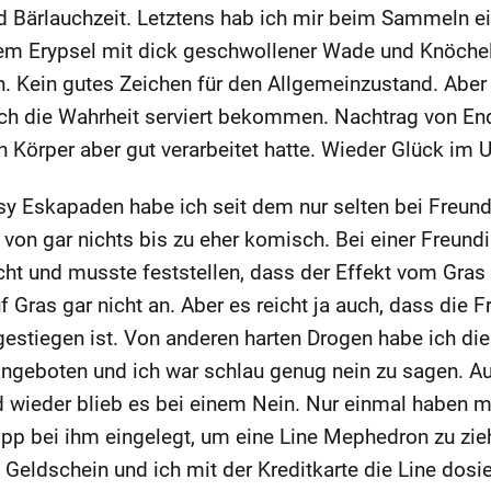
nd Bärlauchzeit. Letztens hab ich mir beim Sammeln e
nem Erypsel mit dick geschwollener Wade und Knöchel
n. Kein gutes Zeichen für den Allgemeinzustand. Abe
ch die Wahrheit serviert bekommen. Nachtrag von En
 Körper aber gut verarbeitet hatte. Wieder Glück im 
 Eskapaden habe ich seit dem nur selten bei Freunde
 von gar nichts bis zu eher komisch. Bei einer Freundin
ucht und musste feststellen, dass der Effekt vom Gras
uf Gras gar nicht an. Aber es reicht ja auch, dass die
gestiegen ist. Von anderen harten Drogen habe ich die
angeboten und ich war schlau genug nein zu sagen. Au
 wieder blieb es bei einem Nein. Nur einmal haben
pp bei ihm eingelegt, um eine Line Mephedron zu zi
 Geldschein und ich mit der Kreditkarte die Line dosi