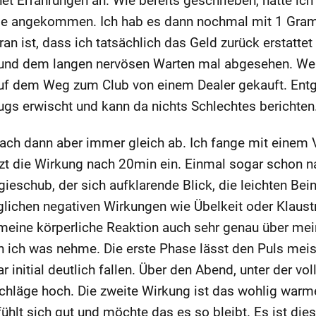
et Erfahrungen an. Wie bereits geschrieben, hatte 
e nie angekommen. Ich hab es dann nochmal mit 1 Gra
aran ist, dass ich tatsächlich das Geld zurück erstat
it und dem langen nervösen Warten mal abgesehen. W
 auf dem Weg zum Club von einem Dealer gekauft. Ent
ugs erwischt und kann da nichts Schlechtes berichten
ch dann aber immer gleich ab. Ich fange mit einem Vi
etzt die Wirkung nach 20min ein. Einmal sogar schon n
gieschub, der sich aufklarende Blick, die leichten Bei
ichen negativen Wirkungen wie Übelkeit oder Klaust
 meine körperliche Reaktion auch sehr genau über mei
 ich was nehme. Die erste Phase lässt den Puls meist
initial deutlich fallen. Über den Abend, unter der vol
chläge hoch. Die zweite Wirkung ist das wohlig warm
hlt sich gut und möchte das es so bleibt. Es ist dies