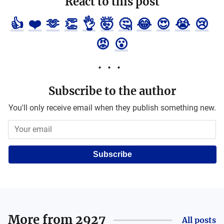
React to this post
👍
❤️
🫶
👏
👌
🤯
🤔
😂
😍
😭
😢
😡
😮
Subscribe to the author
You'll only receive email when they publish something new.
Subscribe
More from
2927
All posts