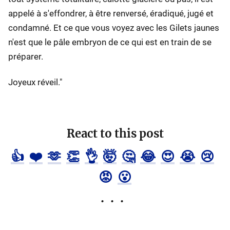
appelé à s'effondrer, à être renversé, éradiqué, jugé et
condamné. Et ce que vous voyez avec les Gilets jaunes
n'est que le pâle embryon de ce qui est en train de se
préparer.
Joyeux réveil."
React to this post
👍
❤️
🫶
👏
👌
🤯
🤔
😂
😍
😭
😢
😡
😮