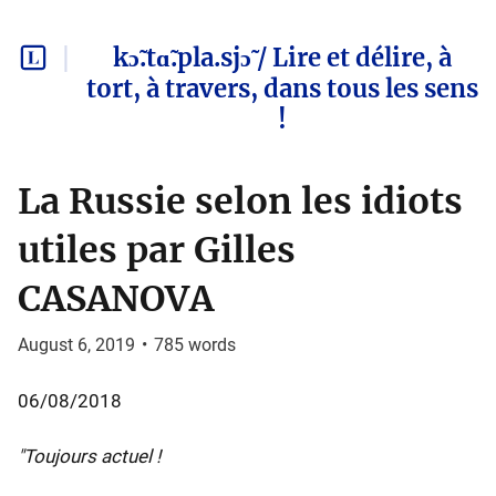
kɔ̃.tɑ̃.pla.sjɔ̃ / Lire et délire, à
tort, à travers, dans tous les sens
!
La Russie selon les idiots
utiles par Gilles
CASANOVA
August 6, 2019
•
785
words
06/08/2018
"Toujours actuel !