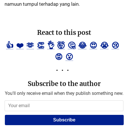
namuun tumpul terhadap yang lain.
React to this post
👍
❤️
🫶
👏
👌
🤯
🤔
😂
😍
😭
😢
😡
😮
Subscribe to the author
You'll only receive email when they publish something new.
Subscribe