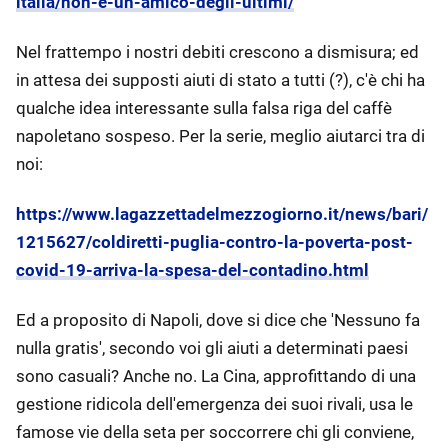
italia/non-e-un-amico-degli-ultimi/
Nel frattempo i nostri debiti crescono a dismisura; ed
in attesa dei supposti aiuti di stato a tutti (?), c'è chi ha
qualche idea interessante sulla falsa riga del caffè
napoletano sospeso. Per la serie, meglio aiutarci tra di
noi:
https://www.lagazzettadelmezzogiorno.it/news/bari/
1215627/coldiretti-puglia-contro-la-poverta-post-
covid-19-arriva-la-spesa-del-contadino.html
Ed a proposito di Napoli, dove si dice che 'Nessuno fa
nulla gratis', secondo voi gli aiuti a determinati paesi
sono casuali? Anche no. La Cina, approfittando di una
gestione ridicola dell'emergenza dei suoi rivali, usa le
famose vie della seta per soccorrere chi gli conviene,