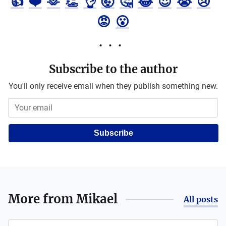
👍
❤️
🫶
👏
👌
🤯
🤔
😂
😍
😭
😢
😡
😮
Subscribe to the author
You'll only receive email when they publish something new.
Subscribe
More from
Mikael
All posts