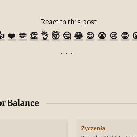
React to this post
👍
❤️
🫶
👏
👌
🤯
🤔
😂
😍
😭
😢
😡

or Balance
Życzenia