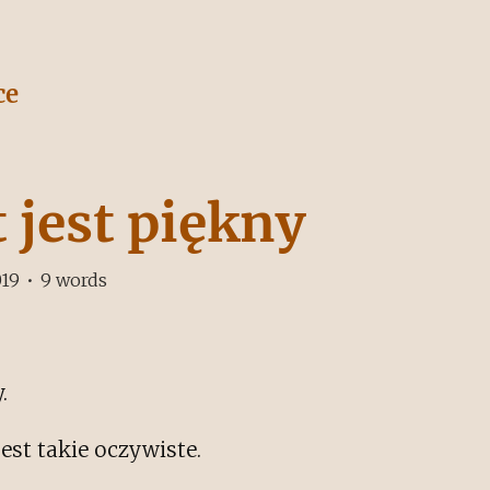
ce
 jest piękny
019
•
9
words
.
jest takie oczywiste.