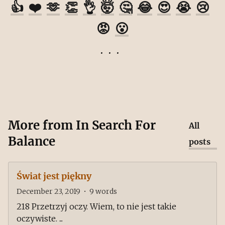
👍
❤️
🫶
👏
👌
🤯
🤔
😂
😍
😭
😢
😡
😮
More from
In Search For
All
Balance
posts
Świat jest piękny
December 23, 2019
•
9
words
218 Przetrzyj oczy. Wiem, to nie jest takie
oczywiste. ...