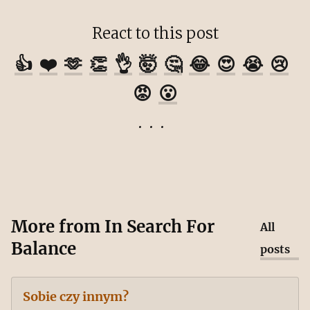
React to this post
👍
❤️
🫶
👏
👌
🤯
🤔
😂
😍
😭
😢
😡
😮
More from
In Search For
All
Balance
posts
Sobie czy innym?