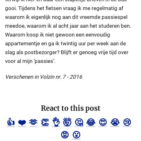
gooi. Tijdens het fietsen vraag ik me regelmatig af
waarom ik eigenlijk nog aan dit vreemde passiespel
meedoe, waarom ik al acht jaar aan het studeren ben.
Waarom koop ik niet gewoon een eenvoudig
appartementje en ga ik twintig uur per week aan de
slag als postbezorger? Blijft er genoeg vrije tijd over
voor al mijn ‘passies’.
Verschenen in Volzin nr. 7 - 2016
React to this post
👍
❤️
🫶
👏
👌
🤯
🤔
😂
😍
😭
😢
😡
😮