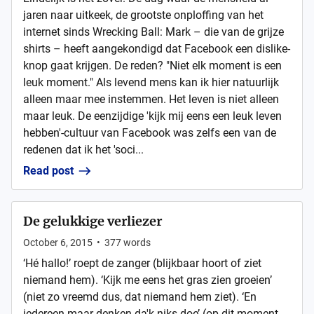
jaren naar uitkeek, de grootste onploffing van het
internet sinds Wrecking Ball: Mark – die van de grijze
shirts – heeft aangekondigd dat Facebook een dislike-
knop gaat krijgen. De reden? "Niet elk moment is een
leuk moment." Als levend mens kan ik hier natuurlijk
alleen maar mee instemmen. Het leven is niet alleen
maar leuk. De eenzijdige 'kijk mij eens een leuk leven
hebben'-cultuur van Facebook was zelfs een van de
redenen dat ik het 'soci...
Read post
De gelukkige verliezer
October 6, 2015
•
377
words
‘Hé hallo!’ roept de zanger (blijkbaar hoort of ziet
niemand hem). ‘Kijk me eens het gras zien groeien’
(niet zo vreemd dus, dat niemand hem ziet). ‘En
iedereen maar denken da'k niks doe’ (op dit moment