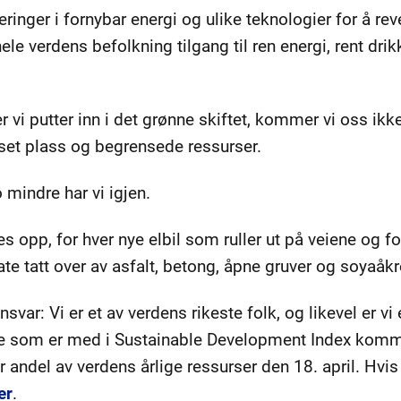
eringer i fornybar energi og ulike teknologier for å re
 hele verdens befolkning tilgang til ren energi, rent dr
vi putter inn i det grønne skiftet, kommer vi oss ikke
et plass og begrensede ressurser.
 mindre har vi igjen.
s opp, for hver nye elbil som ruller ut på veiene og fo
late tatt over av asfalt, betong, åpne gruver og soyaåkr
nsvar: Vi er et av verdens rikeste folk, og likevel er v
e som er med i Sustainable Development Index komme
 andel av verdens årlige ressurser den 18. april. Hvis
er
.