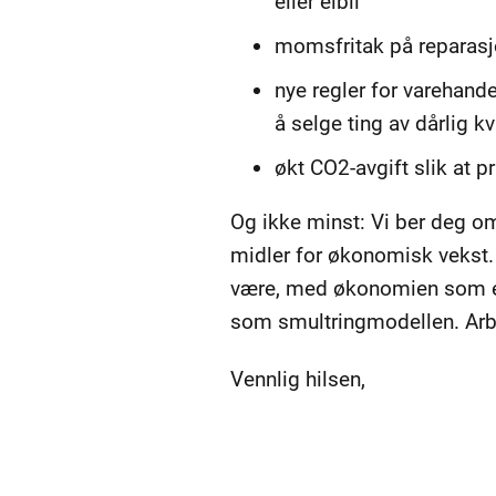
eller elbil
momsfritak på reparasjon
nye regler for varehande
å selge ting av dårlig kv
økt CO2-avgift slik at p
Og ikke minst: Vi ber deg o
midler for økonomisk vekst. V
være, med økonomien som et 
som smultringmodellen. Arbei
Vennlig hilsen,