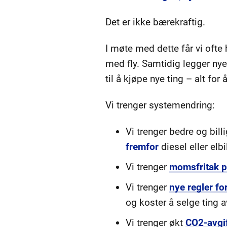
Det er ikke bærekraftig.
I møte med dette får vi ofte 
med fly. Samtidig legger nye 
til å kjøpe nye ting – alt for
Vi trenger systemendring:
Vi trenger bedre og billi
fremfor
diesel eller elbi
Vi trenger
momsfritak p
Vi trenger
nye regler fo
og koster å selge ting av
Vi trenger økt
CO2-avgi