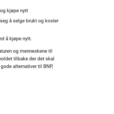
 og kjøpe nytt
r seg å selge brukt og koster
ed å kjøpe nytt.
aturen og menneskene til
holdet tilbake der det skal
ode alternativer til BNP,
.