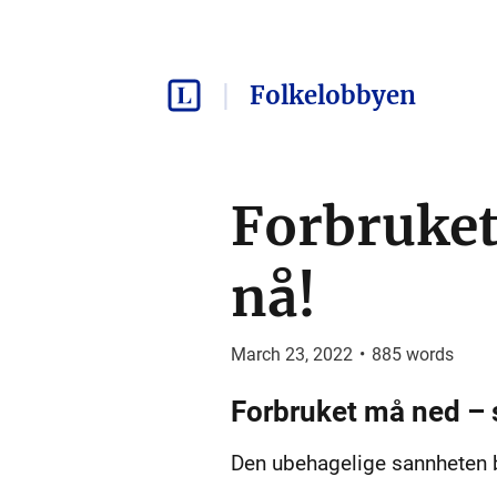
Folkelobbyen
Forbruke
nå!
March 23, 2022
•
885
words
Forbruket må ned – 
Den ubehagelige sannheten ba