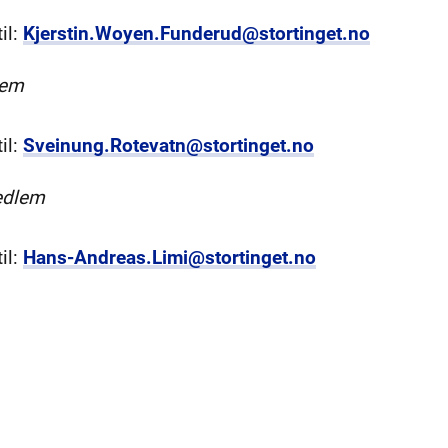
il:
Kjerstin.Woyen.Funderud@stortinget.no
lem
il:
Sveinung.Rotevatn@stortinget.no
edlem
il:
Hans-Andreas.Limi@stortinget.no