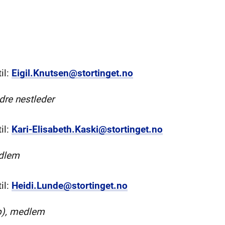
il:
Eigil.Knutsen@stortinget.no
ndre nestleder
il:
Kari-Elisabeth.Kaski@stortinget.no
edlem
il:
Heidi.Lunde@stortinget.no
p), medlem