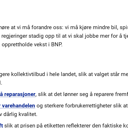
høre at vi må forandre oss: vi må kjøre mindre bil, sp
regjeringer stadig opp til at vi skal jobbe mer for å t
 å opprettholde vekst i BNP.
gere kollektivtilbud i hele landet, slik at valget står 
l.
å reparasjoner
, slik at det lønner seg å reparere frem
r varehandelen
og sterkere forbrukerrettigheter slik a
 dårlig kvalitet.
ft
slik at prisen på etiketten reflekterer den faktiske 