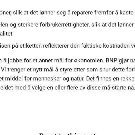
er, slik at det lønner seg å reparere fremfor å kaste
len og sterkere forbrukerrettigheter, slik at det lønne
alitet
risen på etiketten reflekterer den faktiske kostnaden v
m å jobbe for et annet mål for økonomien. BNP gjør n
i trenger et nytt mål å styre etter som snur dette for
middel for mennesker og natur. Det finnes en rekke g
det med å velge en eller flere av disse må starte nå