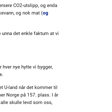
versere CO2-utslipp, og enda
ikkevann, og nok mat (
og
 unna det enkle faktum at vi
r hver nye hytte vi bygger,
e.
i et U-land når det kommer til
r Norge på 157. plass. I år
 alle skulle levd som oss,