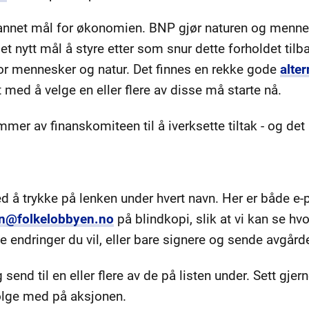
 annet mål for økonomien. BNP gjør naturen og mennes
et nytt mål å styre etter som snur dette forholdet til
r mennesker og natur. Det finnes en rekke gode
alter
t med å velge en eller flere av disse må starte nå.
mer av finanskomiteen til å iverksette tiltak - og det 
ved å trykke på lenken under hvert navn. Her er både e
n@folkelobbyen.no
på blindkopi, slik at vi kan se h
 endringer du vil, eller bare signere og sende avgård
 send til en eller flere av de på listen under. Sett gjer
 følge med på aksjonen.