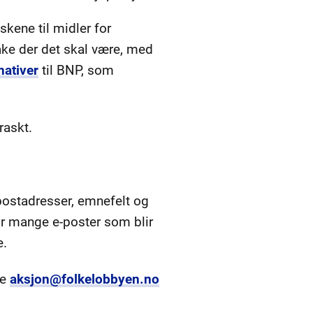
kene til midler for
bake der det skal være, med
nativer
til BNP, som
raskt.
-postadresser, emnefelt og
vor mange e-poster som blir
e.
ne
aksjon@folkelobbyen.no