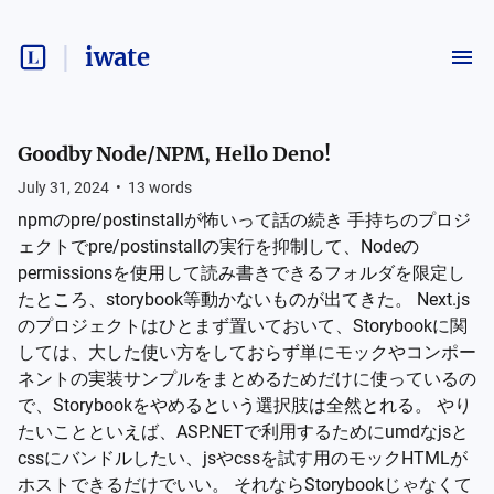
iwate
Goodby Node/NPM, Hello Deno!
July 31, 2024
•
13
words
npmのpre/postinstallが怖いって話の続き 手持ちのプロジ
ェクトでpre/postinstallの実行を抑制して、Nodeの
permissionsを使用して読み書きできるフォルダを限定し
たところ、storybook等動かないものが出てきた。 Next.js
のプロジェクトはひとまず置いておいて、Storybookに関
しては、大した使い方をしておらず単にモックやコンポー
ネントの実装サンプルをまとめるためだけに使っているの
で、Storybookをやめるという選択肢は全然とれる。 やり
たいことといえば、ASP.NETで利用するためにumdなjsと
cssにバンドルしたい、jsやcssを試す用のモックHTMLが
ホストできるだけでいい。 それならStorybookじゃなくて