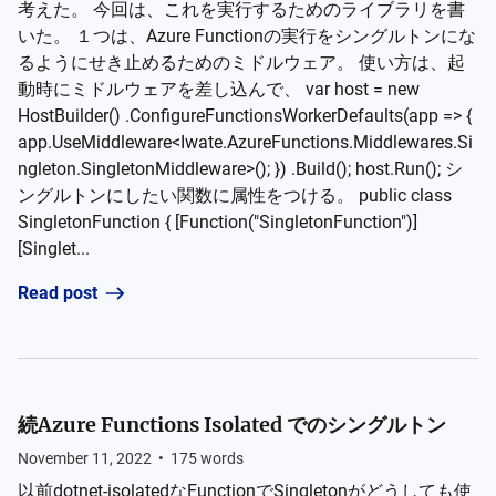
考えた。 今回は、これを実行するためのライブラリを書
いた。 １つは、Azure Functionの実行をシングルトンにな
るようにせき止めるためのミドルウェア。 使い方は、起
動時にミドルウェアを差し込んで、 var host = new
HostBuilder() .ConfigureFunctionsWorkerDefaults(app => {
app.UseMiddleware<Iwate.AzureFunctions.Middlewares.Si
ngleton.SingletonMiddleware>(); }) .Build(); host.Run(); シ
ングルトンにしたい関数に属性をつける。 public class
SingletonFunction { [Function("SingletonFunction")]
[Singlet...
Read post
続Azure Functions Isolated でのシングルトン
November 11, 2022
•
175
words
以前dotnet-isolatedなFunctionでSingletonがどうしても使