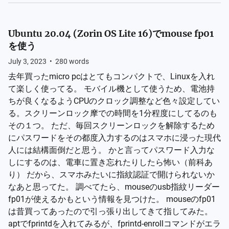
Ubuntu 20.04 (Zorin OS Lite 16)でmouse fp01
を使う
July 3, 2023
•
280
words
去年買ったmicro pcはとてもコンパクトで、Linuxを入れ
て楽しく使ってる。 モバイル機として使うため、電池持
ちが良くなるようCPUのクロック調整など色々設定してい
る。スクリーンロック摩での時間を1分程度にしてるのも
その１つ。 ただ、毎回スクリーンロックを解除するため
にパスワードをその都度入力するのはスマホに浸った現代
人には結構面倒だと思う。 かと言ってパスワード入力な
しにするのは、電車に置き忘れたりしたら怖い（前科あ
り） だから、スマホみたいに指紋認証で開けられないか
なあと思ってた。 調べてたら、mouseのusb指紋リーダー
fp01が使えるかもという情報を見つけた。 mouseのfp01
は昔買ってあったので引っ張り出してきて指してみた。
aptでfprintdを入れてみるが、fprintd-enrollコマンドがエラ