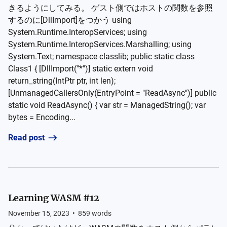
きるようにしてみる。 ゲスト側ではホストの関数を参照
するのに[DllImport]をつかう using
System.Runtime.InteropServices; using
System.Runtime.InteropServices.Marshalling; using
System.Text; namespace classlib; public static class
Class1 { [DllImport("*")] static extern void
return_string(IntPtr ptr, int len);
[UnmanagedCallersOnly(EntryPoint = "ReadAsync")] public
static void ReadAsync() { var str = ManagedString(); var
bytes = Encoding...
Read post
Learning WASM #12
November 15, 2023
•
859
words