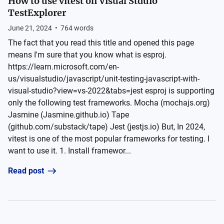
How to use vitest on Visual Stduio
TestExplorer
June 21, 2024
•
764
words
The fact that you read this title and opened this page
means I'm sure that you know what is esproj.
https://learn.microsoft.com/en-
us/visualstudio/javascript/unit-testing-javascript-with-
visual-studio?view=vs-2022&tabs=jest esproj is supporting
only the following test frameworks. Mocha (mochajs.org)
Jasmine (Jasmine.github.io) Tape
(github.com/substack/tape) Jest (jestjs.io) But, In 2024,
vitest is one of the most popular frameworks for testing. I
want to use it. 1. Install framewor...
Read post