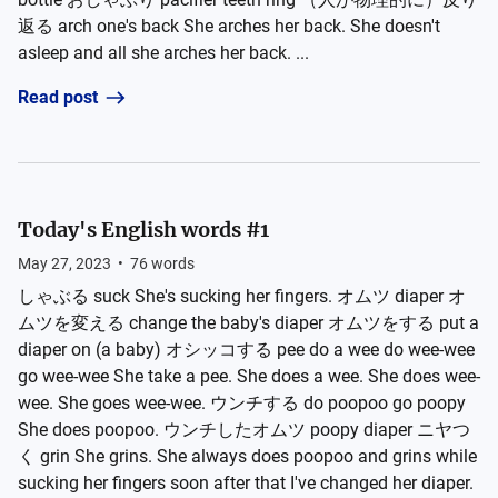
返る arch one's back She arches her back. She doesn't
asleep and all she arches her back. ...
Read post
Today's English words #1
May 27, 2023
•
76
words
しゃぶる suck She's sucking her fingers. オムツ diaper オ
ムツを変える change the baby's diaper オムツをする put a
diaper on (a baby) オシッコする pee do a wee do wee-wee
go wee-wee She take a pee. She does a wee. She does wee-
wee. She goes wee-wee. ウンチする do poopoo go poopy
She does poopoo. ウンチしたオムツ poopy diaper ニヤつ
く grin She grins. She always does poopoo and grins while
sucking her fingers soon after that I've changed her diaper.