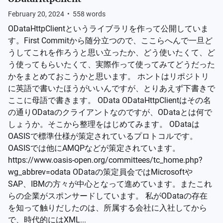
February 20, 2024
•
558
words
ODataHttpClientというライブラリを作って公開していま
す。First Commitから随分立つので、ここらへんで一旦ど
うしてこれを作ろうと思い立ったか、どう使いたくて、ど
う使ってもらいたくて、実際作って使ってみてどうだった
かをまとめておこうかと思います。 ホントはリポジトリ
に英語で書いたほうがいいんですが、とりあえず下書きで
ここに母語で書きます。 OData ODataHttpClientはその名
の通りODataのクライアントなのですが、ODataとは何で
しょうか。そこから整理をはじめてみます。 ODataは
OASISで標準仕様が策定されているプロトコルです。
OASISでは他にAMQPなどが策定されています。
https://www.oasis-open.org/committees/tc_home.php?
wg_abbrev=odata ODataの策定員会ではMicrosoftや
SAP、IBMの方々が中心となって進めています。またこれ
らの企業がスポンサードしています。 私がODataの存在
を知って触りだしたのは、所属する会社に入社してから
で、時代的にはXML...