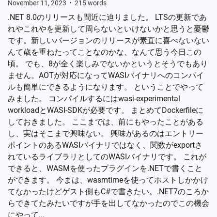
November 11, 2023
•
215
words
.NET 8.0のリリースも間近に迫りました。 LTSの更新であ
れやこれやを更新して周らないといけないかと思うと憂鬱
です。新しいバージョンのリリースが素直に喜べないない
んて歳を重ねたってことなのかな、なんて思う今日この
頃。 でも、8が全く楽しみでないかというとそうでもあり
ません。AOTが対応になってWASIバイナリへのコンパイ
ルも簡単にできるようになります。 ということでやって
みました。 コンパイルするにはwasi-experimental
workloadとWASI-SDKが必要です。 まとめてDockerfileに
しておきました。 ここまでは、前にもやったことがある
し、実はそこまで興味ない。 興味があるのはエントリー
ポイントのあるWASIバイナリではなく、関数がexportさ
れているライブラリとしてのWASIバイナリです。 これが
できると、WASMを使ったプラグインを.NETで書くこと
ができます。 今まは、wasmtimeを使ってホストしかかけ
てなかったけどゲスト側もC#で書きたい。.NET7のころか
らできてたみたいですが手を出してなかったのでこの機会
にやって...