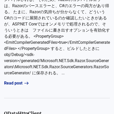
は、Razorのパースエラーと、C#のエラーの両方があり得
る。 たまに、Razorの気持ちが分からなくて、どういう
C#のコードに展開されているのか確認したいときがある
が、ASP.NET Coreではオンメモリで処理されるので、そ
ういうときは ファイルに書き出すオプションを有効化す
る必要がある。 <PropertyGroup>
<EmitCompilerGeneratedFiles>true</EmitCompilerGenerate
dFiles> </PropertyGroup> すると、ビルドしたときに
obj/Debug/<sdk-
version>/generated/Microsoft.NET.Sdk.Razor.SourceGener
ators\Microsoft.NET.Sdk.Razor.SourceGenerators.RazorSo
urceGenerator/ に保存される。 ...
Read post
ODataHttpClient