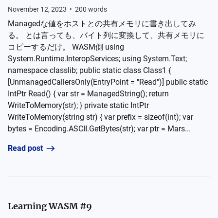
November 12, 2023
•
200
words
Managedな値をホストとの共有メモリに書き出してみ
る。 とは言っても、バイト列に変換して、共有メモリに
コピーするだけ。 WASM側 using
System.Runtime.InteropServices; using System.Text;
namespace classlib; public static class Class1 {
[UnmanagedCallersOnly(EntryPoint = "Read")] public static
IntPtr Read() { var str = ManagedString(); return
WriteToMemory(str); } private static IntPtr
WriteToMemory(string str) { var prefix = sizeof(int); var
bytes = Encoding.ASCII.GetBytes(str); var ptr = Mars...
Read post
Learning WASM #9