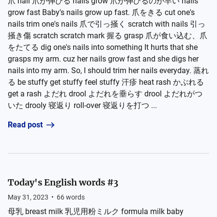
爪 nail 爪が伸びる nails grow 爪が伸びるのが早い nails
grow fast Baby's nails grow up fast. 爪をきる cut one's
nails trim one's nails 爪で引っ掻く scratch with nails 引っ
掻き傷 scratch scratch mark 握る grasp 爪が食い込む、爪
をたてる dig one's nails into something It hurts that she
grasps my arm. cuz her nails grow fast and she digs her
nails into my arm. So, I should trim her nails everyday. 蒸れ
る be stuffy get stuffy feel stuffy 汗疹 heat rash かぶれる
get a rash よだれ drool よだれを垂らす drool よだれがつ
いた drooly 寝返り roll-over 寝返りを打つ ...
Read post
Today's English words #3
May 31, 2023
•
66
words
母乳 breast milk 乳児用粉ミルク formula milk baby