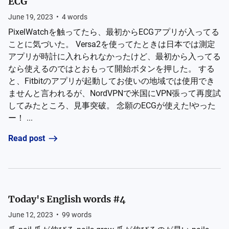
ECG
June 19, 2023
•
4
words
PixelWatchを触ってたら、最初からECGアプリが入ってる
ことに気づいた。 Versa2を使ってたときは日本では測定
アプリが時計に入れられなかったけど、最初から入ってる
なら使えるのではとおもって開始ボタンを押した。 する
と、Fitbitのアプリが起動してお使いの地域では使用でき
ませんと言われるが、NordVPNで米国にVPN張って再度試
してみたところ、見事突破。 念願のECGが使えた!やった
ー！ ...
Read post
Today's English words #4
June 12, 2023
•
99
words