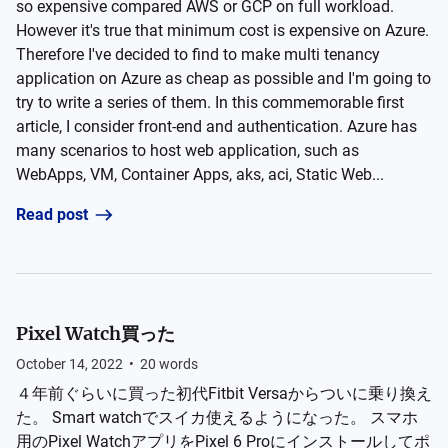
so expensive compared AWS or GCP on full workload.
However it's true that minimum cost is expensive on Azure.
Therefore I've decided to find to make multi tenancy
application on Azure as cheap as possible and I'm going to
try to write a series of them. In this commemorable first
article, I consider front-end and authentication. Azure has
many scenarios to host web application, such as
WebApps, VM, Container Apps, aks, aci, Static Web...
Read post
Pixel Watch買った
October 14, 2022
•
20
words
４年前ぐらいに買った初代Fitbit Versaからついに乗り換え
た。 Smart watchでスイカ使えるようになった。 スマホ
用のPixel WatchアプリをPixel 6 Proにインストールしてポ