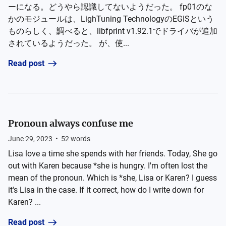
ーになる。どうやら認識してないようだった。 fp01のな
かのモジュールは、LighTuning TechnologyのEGISという
ものらしく、調べると、libfprint v1.92.1でドライバが追加
されているようだった。 が、使...
Read post
Pronoun always confuse me
June 29, 2023
•
52
words
Lisa love a time she spends with her friends. Today, She go
out with Karen because *she is hungry. I'm often lost the
mean of the pronoun. Which is *she, Lisa or Karen? I guess
it's Lisa in the case. If it correct, how do I write down for
Karen? ...
Read post