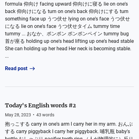
formula 仰向け facing upward 仰向けに寝る lie on one's
back 仰向けになる turn on one's back 仰向けにする turn
something face up うつ伏せ lying on one's face うつ伏せ
になる lie on one's face うつ伏せタイム tummy time
tummy ... おなか、ポンポン ポンポンペイン tummy bug
首が座る holding up one's head lifting up one's head stable
She can holding up her head Her neck is becoming stable.
...
Read post
Today's English words #2
May 28, 2023
•
43
words
抱っこする carry in one's arm I carry her in my arm. おんぶ
する carry piggyback I carry her piggyback. 哺乳瓶 baby's
bottle おしゃぶり pacifier teeth ring （人が物理的に）反り