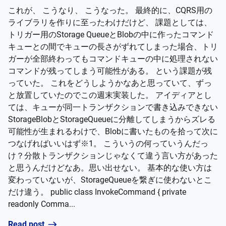
これが、 こうなり、 こうなった。 最終的に、CQRS用の
ライブラリを作りに至ったわけだけど、 課題としては、
トリガー用のStorage QueueとBlobの中に作ったコマンド
キューとの間でキューの長さがずれてしまった場合、トリ
ガーが全部終わってもコマンドキューの中に処理されない
コマンドが残ってしまう可能性がある。 という課題が残
っていた。 これをどうしようかなあと思っていて、ずっ
と放置していたのでこの週末実装した。 アイディアとし
ては、キューが同一トランザクションで書き込みできない
StorageBlobとStorageQueueに分離してしまうからズレる
可能性が生まれるわけで、Blobに書いたものを拾って次に
つなげればいいはず※1。 こういうの何っていうんだっ
け？分散トランザクションじゃなくて違う言い方があった
と思うんだけどなあ。思い出せない。 基本的な使い方は
変わっていないが、StorageQueueを繋ぎに使わないとこ
だけ違う。 public class InvokeCommand { private
readonly Comma...
Read post